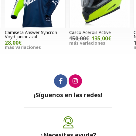
Camiseta Answer Syncron
Casco Acerbis Active
C
Voyd junior azul
N
150,00€
135,00€
28,00€
más variaciones
más variaciones
m
¡Síguenos en las redes!
¿Necesitas ayuda?