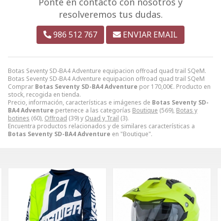
Ponte en contacto con nosotros y
resolveremos tus dudas.
986 512 767
ENVIAR EMAIL
Botas Seventy SD-BA4 Adventure equipacion offroad quad trail SQeM.
Botas Seventy SD-BA4 Adventure equipacion offroad quad trail SQeM
Comprar
Botas Seventy SD-BA4 Adventure
por
170,00
€
. Producto en
stock, recogida en tienda.
Precio, información, características e imágenes de
Botas Seventy SD-
BA4 Adventure
pertenece a las categorías
Boutique
(569),
Botas y
botines
(60),
Offroad
(39) y
Quad y Trail
(3).
Encuentra productos relacionados y de similares características a
Botas Seventy SD-BA4 Adventure
en "Boutique".