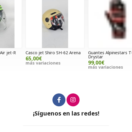
Casco jet Shiro SH-62 Arena
Guantes Alpinestars T-SP
I
Drystar
F
65,00€
99,00€
más variaciones
más variaciones
¡Síguenos en las redes!