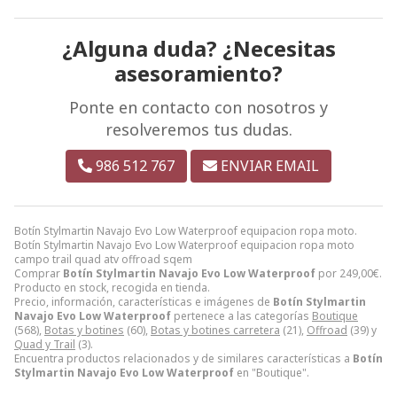
¿Alguna duda? ¿Necesitas
asesoramiento?
Ponte en contacto con nosotros y
resolveremos tus dudas.
986 512 767
ENVIAR EMAIL
Botín Stylmartin Navajo Evo Low Waterproof equipacion ropa moto.
Botín Stylmartin Navajo Evo Low Waterproof equipacion ropa moto
campo trail quad atv offroad sqem
Comprar
Botín Stylmartin Navajo Evo Low Waterproof
por
249,00
€
.
Producto en stock, recogida en tienda.
Precio, información, características e imágenes de
Botín Stylmartin
Navajo Evo Low Waterproof
pertenece a las categorías
Boutique
(568),
Botas y botines
(60),
Botas y botines carretera
(21),
Offroad
(39) y
Quad y Trail
(3).
Encuentra productos relacionados y de similares características a
Botín
Stylmartin Navajo Evo Low Waterproof
en "Boutique".