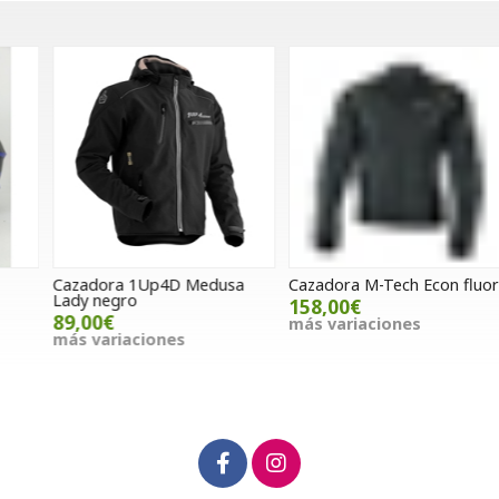
Cazadora 1Up4D Medusa
Cazadora M-Tech Econ fluor
G
Lady negro
158,00€
89,00€
más variaciones
m
más variaciones