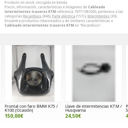
Producto en stock, recogida en tienda.
Precio, información, características e imágenes de
Cableado
intermitentes traseros KTM
referencia 79711081000, pertenece a las
categorías
Recambios
(846),
Parte eléctrica
(157) y
Intermitentes
(30).
Encuentra productos relacionados y de similares características a
Cableado intermitentes traseros KTM
en "Recambios".
Frontal con faro BMW K75 /
Llave de intermitencias KTM /
P
K100 (Ocasión)
Husqvarna
5
150,00€
24,50€