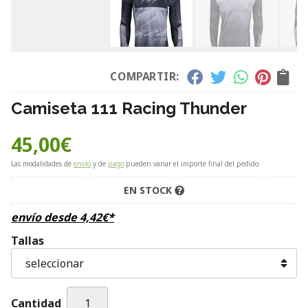
COMPARTIR:
Camiseta 111 Racing Thunder
45,00
€
Las modalidades de
envío
y de
pago
pueden variar el importe final del pedido.
EN STOCK
envío desde
4,42
€
*
Tallas
Cantidad