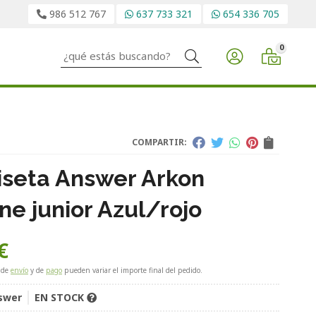
986 512 767
637 733 321
654 336 705
0
Buscar
COMPARTIR:
seta Answer Arkon
ne junior Azul/rojo
€
 de
envío
y de
pago
pueden variar el importe final del pedido.
swer
EN STOCK