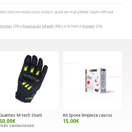
niño niña mx motocross enduro quad atv trial pitbike sqem offroad
misetas
(36) y
Equipación infantil
(36) y a la marca
Answer
(34).
Guantes M-tech Stunt
Kit Ipone limpieza cascos
60,00€
15,00€
más variaciones