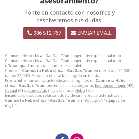
asesoramiento?
Ponte en contacto con nosotros y
resolveremos tus dudas.
986 512 767
ENVIAR EMAIL
Camiseta Hebo chica - GasGas Team mujer lady ropa casual moto .
Camiseta Hebo chica - GasGas Team mujer lady ropa casual moto
offroad quad motocross enduro trial oulet
Comprar
Camiseta Hebo chica - GasGas Team
en oferta por
12,00
€
(antes
22,00
€
). Producto en stock, recogida en tienda.
Precio, información, características e imágenes de
Camiseta Hebo
chica - GasGas Team
pertenece a las categorías
Equipación mujer
(42),
Casual
(11) y
Camisetas
(4) y a la marca
Hebo
(75).
Encuentra productos relacionados y de similares características a
Camiseta Hebo chica - GasGas Team
en "Boutique", "Equipación
mujer".