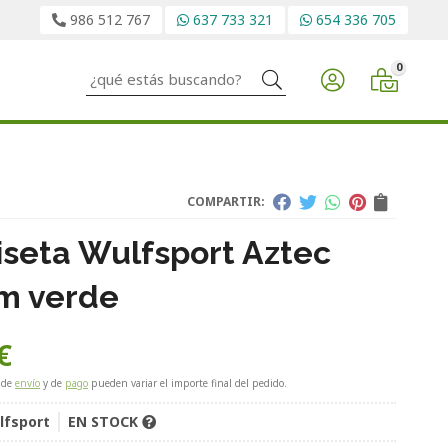
986 512 767
637 733 321
654 336 705
0
Buscar
COMPARTIR:
seta Wulfsport Aztec
m verde
€
 de
envío
y de
pago
pueden variar el importe final del pedido.
lfsport
EN STOCK