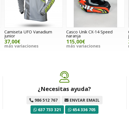
Camiseta UFO Vanadium
Casco Unik CX-14 Speed
junior
naranja
37,00€
115,00€
más variaciones
más variaciones
¿Necesitas ayuda?
986 512 767
ENVIAR EMAIL
637 733 321
654 336 705