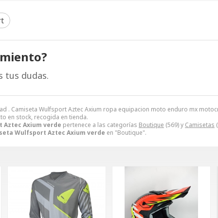
t
amiento?
s tus dudas.
oad . Camiseta Wulfsport Aztec Axium ropa equipacion moto enduro mx moto
to en stock, recogida en tienda.
t Aztec Axium verde
pertenece a las categorías
Boutique
(569) y
Camisetas
(
seta Wulfsport Aztec Axium verde
en "Boutique".