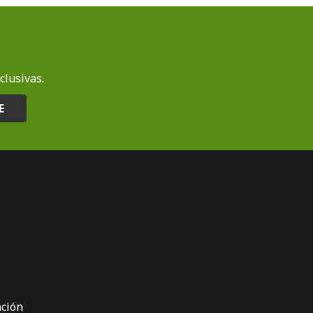
clusivas.
E
ción