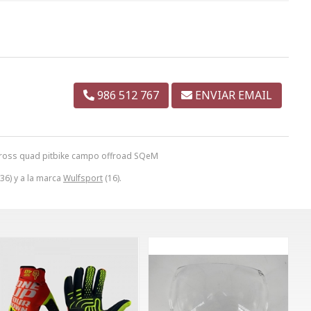
986 512 767
ENVIAR EMAIL
cross quad pitbike campo offroad SQeM
36) y a la marca
Wulfsport
(16).