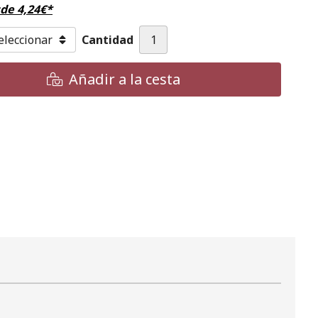
sde
4,24
€
*
Cantidad
Añadir a la cesta