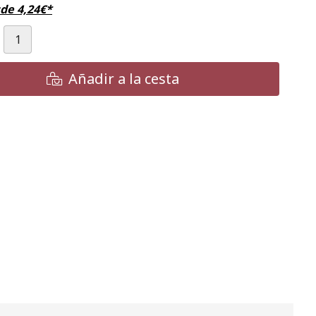
sde
4,24
€
*
Añadir a la cesta