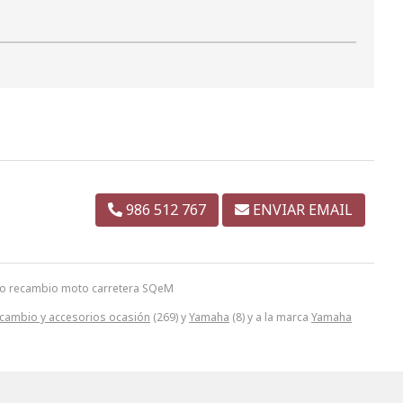
986 512 767
ENVIAR EMAIL
ano recambio moto carretera SQeM
cambio y accesorios ocasión
(269) y
Yamaha
(8) y a la marca
Yamaha