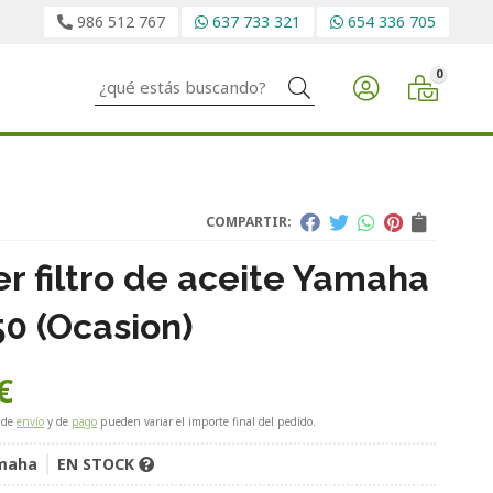
986 512 767
637 733 321
654 336 705
0
Buscar
COMPARTIR:
er filtro de aceite Yamaha
50 (Ocasion)
€
 de
envío
y de
pago
pueden variar el importe final del pedido.
maha
EN STOCK