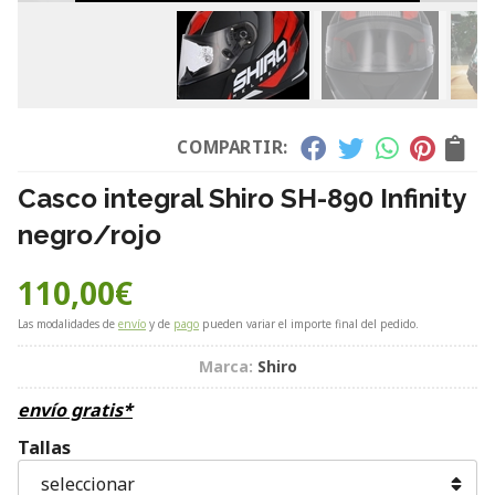
COMPARTIR:
Casco integral Shiro SH-890 Infinity
negro/rojo
110,00
€
Las modalidades de
envío
y de
pago
pueden variar el importe final del pedido.
Marca:
Shiro
envío gratis*
Tallas