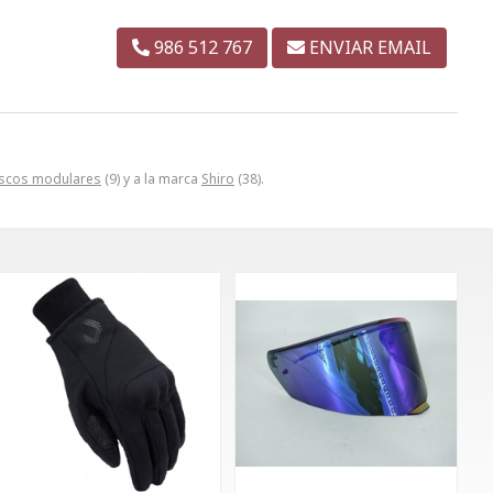
986 512 767
ENVIAR EMAIL
scos modulares
(9) y a la marca
Shiro
(38).