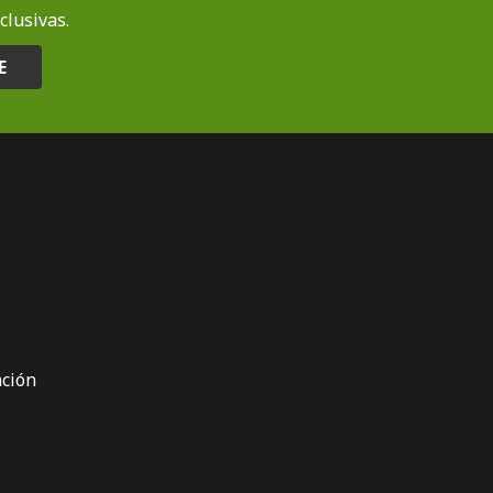
clusivas.
E
ción