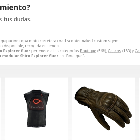
amiento?
s tus dudas.
r equipacion ropa moto carretera road scooter naked custom sqem
no disponible, recogida en tienda.
 Explorer fluor
pertenece a las categorías
Boutique
(568),
Cascos
(183) y
Ca
 modular Shiro Explorer fluor
en "Boutique".