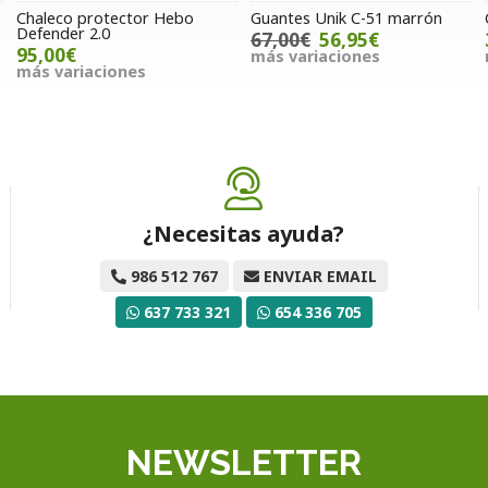
Chaleco protector Hebo
Guantes Unik C-51 marrón
Defender 2.0
67,00€
56,95€
95,00€
más variaciones
más variaciones
¿Necesitas ayuda?
986 512 767
ENVIAR EMAIL
637 733 321
654 336 705
NEWSLETTER