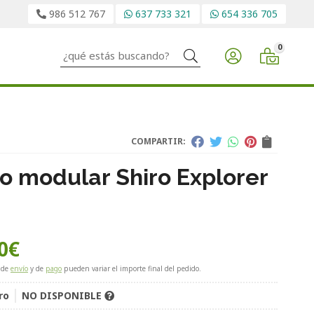
986 512 767
637 733 321
654 336 705
0
Buscar
COMPARTIR:
o modular Shiro Explorer
0
€
 de
envío
y de
pago
pueden variar el importe final del pedido.
ro
NO DISPONIBLE