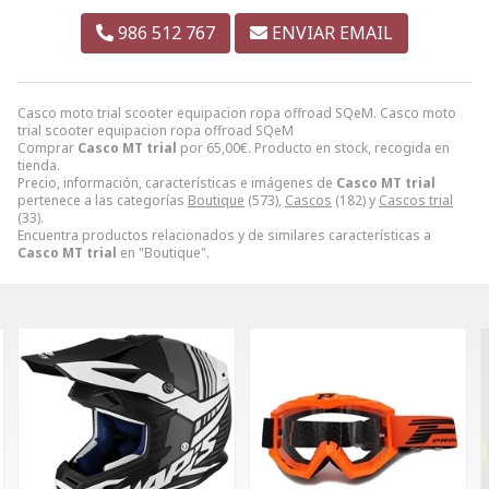
986 512 767
ENVIAR EMAIL
Casco moto trial scooter equipacion ropa offroad SQeM. Casco moto
trial scooter equipacion ropa offroad SQeM
Comprar
Casco MT trial
por
65,00
€
. Producto en stock, recogida en
tienda.
Precio, información, características e imágenes de
Casco MT trial
pertenece a las categorías
Boutique
(573),
Cascos
(182) y
Cascos trial
(33).
Encuentra productos relacionados y de similares características a
Casco MT trial
en "Boutique".