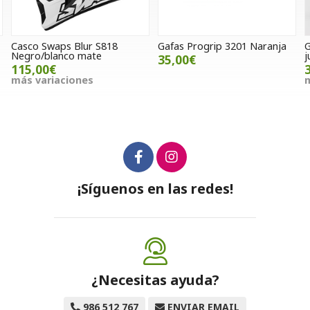
waps Blur S818
Gafas Progrip 3201 Naranja
Guantes 1U
lanco mate
junior azul
35,00€
€
35,00€
iaciones
más variac
¡Síguenos en las redes!
¿Necesitas ayuda?
986 512 767
ENVIAR EMAIL