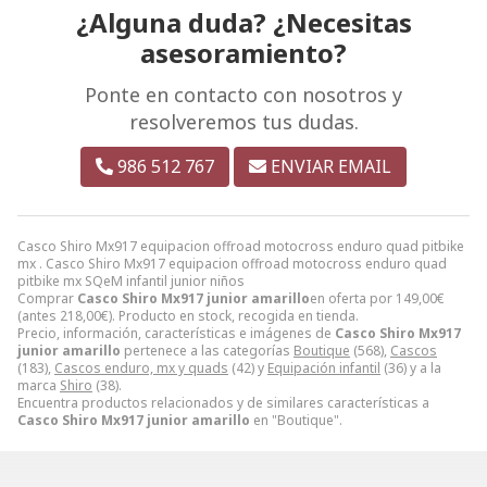
¿Alguna duda? ¿Necesitas
asesoramiento?
Ponte en contacto con nosotros y
resolveremos tus dudas.
986 512 767
ENVIAR EMAIL
Casco Shiro Mx917 equipacion offroad motocross enduro quad pitbike
mx . Casco Shiro Mx917 equipacion offroad motocross enduro quad
pitbike mx SQeM infantil junior niños
Comprar
Casco Shiro Mx917 junior amarillo
en oferta por
149,00
€
(antes
218,00
€
). Producto en stock, recogida en tienda.
Precio, información, características e imágenes de
Casco Shiro Mx917
junior amarillo
pertenece a las categorías
Boutique
(568),
Cascos
(183),
Cascos enduro, mx y quads
(42) y
Equipación infantil
(36) y a la
marca
Shiro
(38).
Encuentra productos relacionados y de similares características a
Casco Shiro Mx917 junior amarillo
en "Boutique".