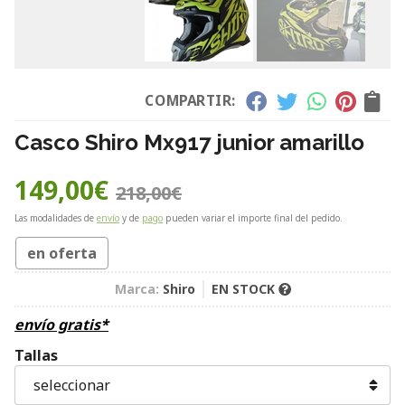
COMPARTIR:
Casco Shiro Mx917 junior amarillo
149,00
€
218,00
€
Las modalidades de
envío
y de
pago
pueden variar el importe final del pedido.
en oferta
Marca:
Shiro
EN STOCK
envío gratis*
Tallas