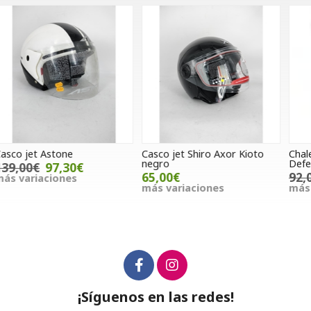
Casco jet Shiro Axor Kioto
Chaleco protector Hebo
C
negro
Defender Pro H junior
D
65,00€
92,00€
80,00€
más variaciones
más variaciones
m
¡Síguenos en las redes!