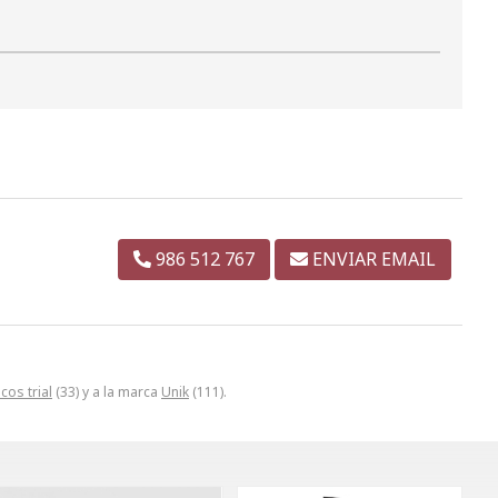
986 512 767
ENVIAR EMAIL
cos trial
(33) y a la marca
Unik
(111).