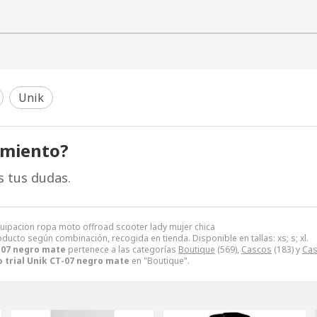
Unik
amiento?
s tus dudas.
quipacion ropa moto offroad scooter lady mujer chica
oducto según combinación, recogida en tienda. Disponible en tallas: xs; s; xl.
T-07 negro mate
pertenece a las categorías
Boutique
(569),
Cascos
(183) y
Cas
 trial Unik CT-07 negro mate
en "Boutique".