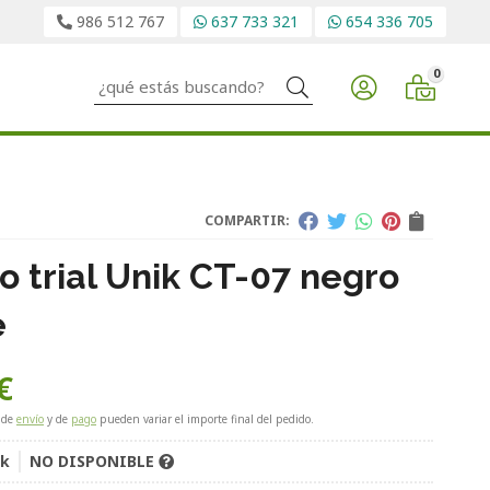
986 512 767
637 733 321
654 336 705
0
Buscar
COMPARTIR:
o trial Unik CT-07 negro
e
€
 de
envío
y de
pago
pueden variar el importe final del pedido.
ik
NO DISPONIBLE