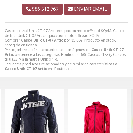
986 512 767
ENVIAR EMAIL
Casco de trial Unik CT-07 Artic equipacion moto offroad SQeM. Casco
de trial Unik CT-07 Artic equipacion moto offroad SQeM
Comprar
Casco Unik CT-07 Artic
por
85,00
€
. Producto en stock,
recogida en tienda.
Precio, información, características e imágenes de
Casco Unik CT-07
Artic
pertenece a las categorías
Boutique
(568),
Cascos
(183) y
Cascos
trial
(33) y a la marca
Unik
(117).
Encuentra productos relacionados y de similares características a
Casco Unik CT-07 Artic
en "Boutique".