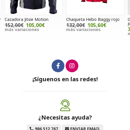
r
Cazadora Jitsie Motion
Chaqueta Hebo Baggy rojo
G
j
152,00€
105,00€
132,00€
105,60€
más variaciones
más variaciones
m
¡Síguenos en las redes!
¿Necesitas ayuda?
986 512 767
ENVIAR EMAIL