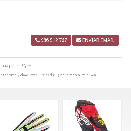
986 512 767
ENVIAR EMAIL
 quad pitbike SQeM
Cazadoras y chaquetas Offroad
(12) y a la marca
Jitsie
(40).