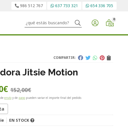
986 512 767
637 733 321
654 336 705
0
Buscar
COMPARTIR:
dora Jitsie Motion
0
€
152,00
€
 de
envío
y de
pago
pueden variar el importe final del pedido.
ta
sie
EN STOCK