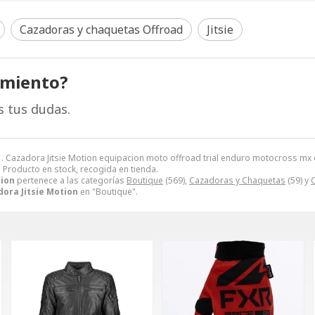
Cazadoras y chaquetas Offroad
Jitsie
amiento?
s tus dudas.
 . Cazadora Jitsie Motion equipacion moto offroad trial enduro motocross mx
). Producto en stock, recogida en tienda.
tion
pertenece a las categorías
Boutique
(569),
Cazadoras y Chaquetas
(59) y
ora Jitsie Motion
en "Boutique".