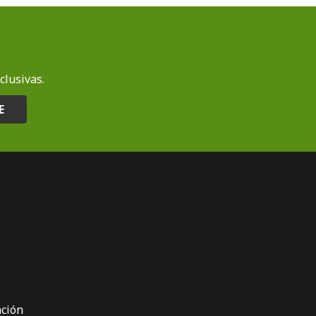
clusivas.
E
ción