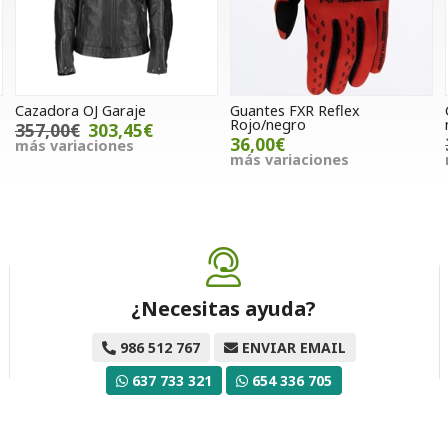
Cazadora OJ Garaje
Guantes FXR Reflex
Rojo/negro
357,00€
303,45€
36,00€
más variaciones
más variaciones
¿Necesitas ayuda?
986 512 767
ENVIAR EMAIL
637 733 321
654 336 705