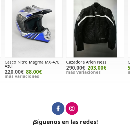
0
Cazadora Arlen Ness
Codera Hebo Defender Pro H
290,00€
203,00€
50,00€
más variaciones
más variaciones
¡Síguenos en las redes!