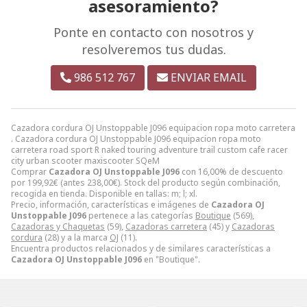
asesoramiento?
Ponte en contacto con nosotros y
resolveremos tus dudas.
986 512 767
ENVIAR EMAIL
Cazadora cordura OJ Unstoppable J096 equipacion ropa moto carretera
. Cazadora cordura OJ Unstoppable J096 equipacion ropa moto
carretera road sport R naked touring adventure trail custom cafe racer
city urban scooter maxiscooter SQeM
Comprar
Cazadora OJ Unstoppable J096
con 16,00% de descuento
por
199,92
€
(antes
238,00
€
). Stock del producto según combinación,
recogida en tienda. Disponible en tallas: m; l; xl.
Precio, información, características e imágenes de
Cazadora OJ
Unstoppable J096
pertenece a las categorías
Boutique
(569),
Cazadoras y Chaquetas
(59),
Cazadoras carretera
(45) y
Cazadoras
cordura
(28) y a la marca
OJ
(11).
Encuentra productos relacionados y de similares características a
Cazadora OJ Unstoppable J096
en "Boutique".