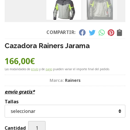
COMPARTIR:
Cazadora Rainers Jarama
166,00
€
Las modalidades de
envío
y de
pago
pueden variar el importe final del pedido.
Marca:
Rainers
envío gratis*
Tallas
Cantidad