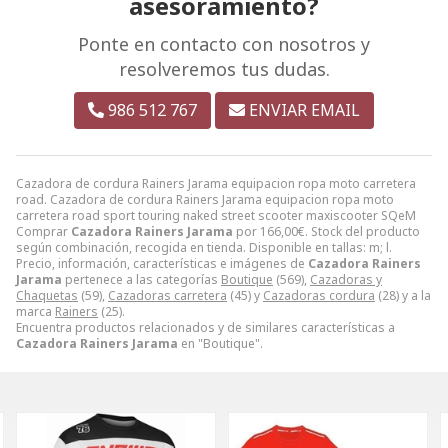
asesoramiento?
Ponte en contacto con nosotros y
resolveremos tus dudas.
986 512 767
ENVIAR EMAIL
Cazadora de cordura Rainers Jarama equipacion ropa moto carretera
road. Cazadora de cordura Rainers Jarama equipacion ropa moto
carretera road sport touring naked street scooter maxiscooter SQeM
Comprar
Cazadora Rainers Jarama
por
166,00
€
. Stock del producto
según combinación, recogida en tienda. Disponible en tallas: m; l.
Precio, información, características e imágenes de
Cazadora Rainers
Jarama
pertenece a las categorías
Boutique
(569),
Cazadoras y
Chaquetas
(59),
Cazadoras carretera
(45) y
Cazadoras cordura
(28) y a la
marca
Rainers
(25).
Encuentra productos relacionados y de similares características a
Cazadora Rainers Jarama
en "Boutique".