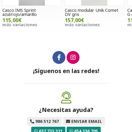
Casco modular Unik Comet
Cazadora Rainers Ocean Plus
G
DV gris
G de verano
157,00€
110,00€
m
más variaciones
más variaciones
¡Síguenos en las redes!
¿Necesitas ayuda?
986 512 767
ENVIAR EMAIL
637 733 321
654 336 705