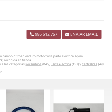
986 512 767
ENVIAR EMAIL
 moto campo offroad enduro motocross parte electrica sqem
ck, recogida en tienda.
e a las categorías
Recambios
(846),
Parte eléctrica
(157) y
Centralitas
(4) y
".