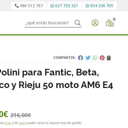
986 512 767
637 733 321
654 336 705
0
Buscar
COMPARTIR:
olini para Fantic, Beta,
co y Rieju 50 moto AM6 E4
0
€
216,00
€
 de
envío
y de
pago
pueden variar el importe final del pedido.