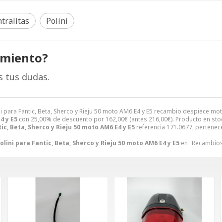
tralitas
Polini
amiento?
s tus dudas.
olini para Fantic, Beta, Sherco y Rieju 50 moto AM6 E4 y E5 recambio despiece
4 y E5
con 25,00% de descuento por
162,00
€
(antes
216,00
€
). Producto en sto
ic, Beta, Sherco y Rieju 50 moto AM6 E4 y E5
referencia 171.0677, pertenec
olini para Fantic, Beta, Sherco y Rieju 50 moto AM6 E4 y E5
en "Recambios