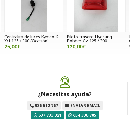
Centralita de luces Kymco K-
Piloto trasero Hyosung
Xct 125 / 300 (Ocasión)
Bobber GV 125 / 300
25,00€
120,00€
¿Necesitas ayuda?
986 512 767
ENVIAR EMAIL
637 733 321
654 336 705