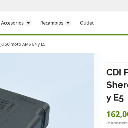
Accesorios
Recambios
Outlet
ieju 50 moto AM6 E4 y E5
CDI P
Sher
y E5
162,0
Las modalidades