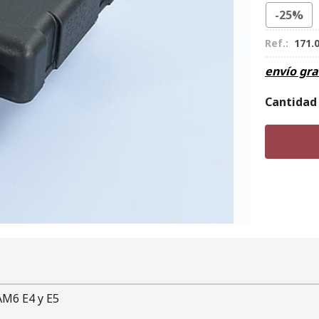
-25%
Ref.:
171.
envío gra
Cantidad
 AM6 E4 y E5