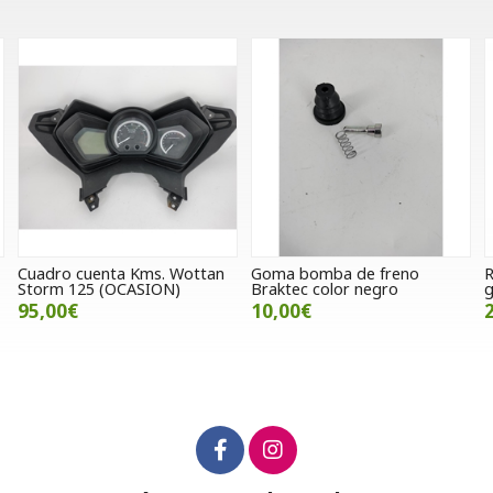
ta Kms. Wottan
Goma bomba de freno
Refuerzo sopor
(OCASION)
Braktec color negro
guardabarros (
10,00€
20,00€