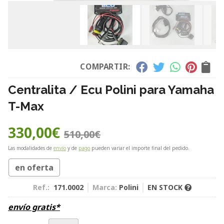
COMPARTIR:
Centralita / Ecu Polini para Yamaha
T-Max
330,00
€
510,00
€
Las modalidades de
envío
y de
pago
pueden variar el importe final del pedido.
en oferta
Ref.:
171.0002
Marca:
Polini
EN STOCK
envío gratis*