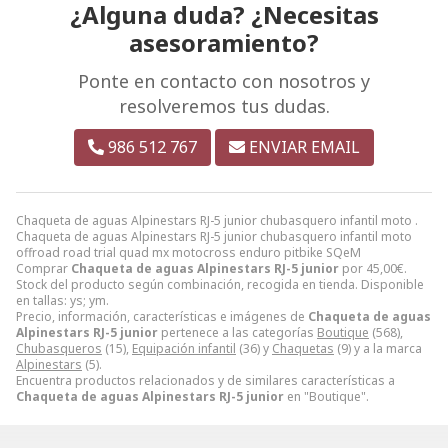
¿Alguna duda? ¿Necesitas
asesoramiento?
Ponte en contacto con nosotros y
resolveremos tus dudas.
986 512 767
ENVIAR EMAIL
Chaqueta de aguas Alpinestars RJ-5 junior chubasquero infantil moto .
Chaqueta de aguas Alpinestars RJ-5 junior chubasquero infantil moto
offroad road trial quad mx motocross enduro pitbike SQeM
Comprar
Chaqueta de aguas Alpinestars RJ-5 junior
por
45,00
€
.
Stock del producto según combinación, recogida en tienda. Disponible
en tallas: ys; ym.
Precio, información, características e imágenes de
Chaqueta de aguas
Alpinestars RJ-5 junior
pertenece a las categorías
Boutique
(568),
Chubasqueros
(15),
Equipación infantil
(36) y
Chaquetas
(9) y a la marca
Alpinestars
(5).
Encuentra productos relacionados y de similares características a
Chaqueta de aguas Alpinestars RJ-5 junior
en "Boutique".