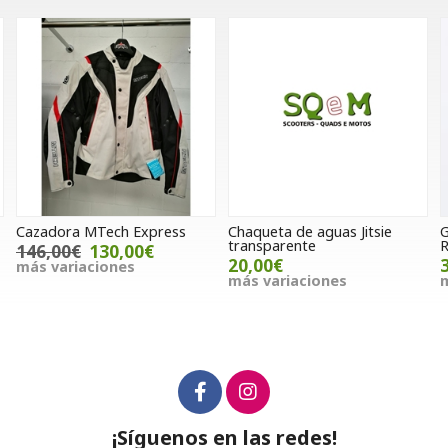
ess
Chaqueta de aguas Jitsie
Guantes FXR Reflex
transparente
Rojo/negro
20,00€
36,00€
más variaciones
más variaciones
¡Síguenos en las redes!