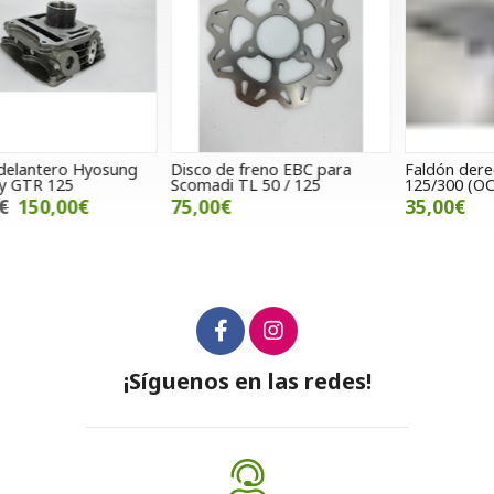
Disco de freno EBC para
Faldón derecho Kymco K-Xct
F
Scomadi TL 50 / 125
125/300 (OCASION)
75,00€
35,00€
¡Síguenos en las redes!