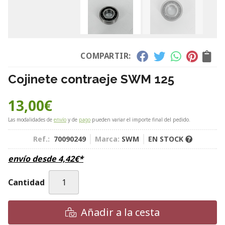
COMPARTIR:
Cojinete contraeje SWM 125
13,00
€
Las modalidades de
envío
y de
pago
pueden variar el importe final del pedido.
Ref.:
70090249
Marca:
SWM
EN STOCK
envío desde
4,42
€
*
Cantidad
Añadir a la cesta