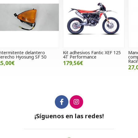
Kit adhesivos Fantic XEF 125
Maneta de freno izquierdo
P
4T Performance
completo Hyosung SF 50 B
Y
Racing 2004 / 2008
179,56€
27,00€
¡Síguenos en las redes!