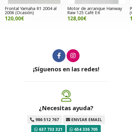
Frontal Yamaha R1 2004 al
Motor de arranque Hanway
P
2006 (Ocasión)
Raw 125 Café E4
120,00€
128,00€
¡Síguenos en las redes!
¿Necesitas ayuda?
986 512 767
ENVIAR EMAIL
637 733 321
654 336 705