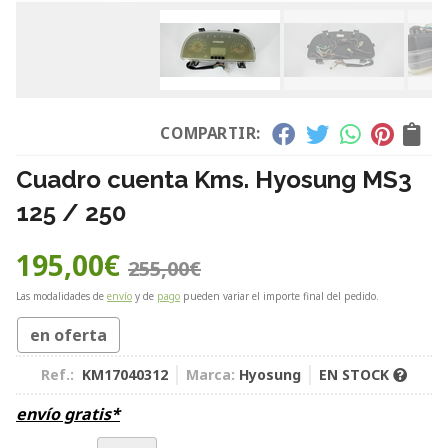
COMPARTIR:
Cuadro cuenta Kms. Hyosung MS3
125 / 250
195,00
€
255,00
€
Las modalidades de
envío
y de
pago
pueden variar el importe final del pedido.
en oferta
Ref.:
KM17040312
Marca:
Hyosung
EN STOCK
envío gratis*