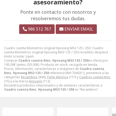
asesoramiento?
Ponte en contacto con nosotros y
resolveremos tus dudas.
986 512 767
ENVIAR EMAIL
Cuadro cuenta Kilometros original Hyosung MS3 125 / 250. Cuadro
cuenta Kilometros original Hyosung MS3 125 / 250 recambio despiece
moto scooter sqem
Comprar
Cuadro cuenta Kms. Hyosung MS3 125 / 250
en oferta por
195,00
€
(antes
255,00
€
). Producto en stock, recogida en tienda.
Precio, información, características e imágenes de
Cuadro cuenta
Kms. Hyosung MS3 125 / 250
referencia KM17040312, pertenece a las
categorías
Recambios
(846),
Parte eléctrica
(157) y
Cuadros cuenta Kms.
(15) y a la marca
Hyosung
(112).
Encuentra productos relacionados y de similares características a
Cuadro cuenta Kms. Hyosung MS3 125 / 250
en "Recambios".