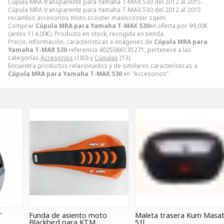
Cúpula MRA transparente para Yamaha T-MAX 530 del 2012 al 2015 .
Cúpula MRA transparente para Yamaha T-MAX 530 del 2012 al 2015
recambio accesorios moto scooter maxiscooter sqem
Comprar
Cúpula MRA para Yamaha T-MAX 530
en oferta por
99,00
€
(antes
114,00
€
). Producto en stock, recogida en tienda.
Precio, información, características e imágenes de
Cúpula MRA para
Yamaha T-MAX 530
referencia 4025066135271, pertenece a las
categorías
Accesorios
(180) y
Cúpulas
(13).
Encuentra productos relacionados y de similares características a
Cúpula MRA para Yamaha T-MAX 530
en "Accesorios".
Funda de asiento moto
Maleta trasera Kum Masat
P
Blackbird para KTM
51l.
p