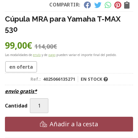
COMPARTIR:
Cúpula MRA para Yamaha T-MAX
530
99,00
€
114,00
€
Las modalidades de
envío
y de
pago
pueden variar el importe final del pedido.
en oferta
Ref.:
4025066135271
EN STOCK
envío gratis*
Cantidad
Añadir a la cesta