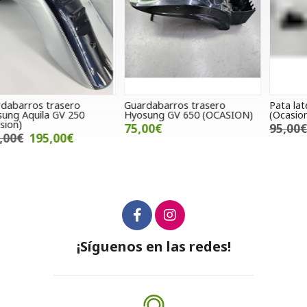
Guardabarros trasero
Pata lateral gasgas TXT Pro
P
Hyosung GV 650 (OCASION)
(Ocasion)
p
(
75,00€
95,00€
70,00€
¡Síguenos en las redes!