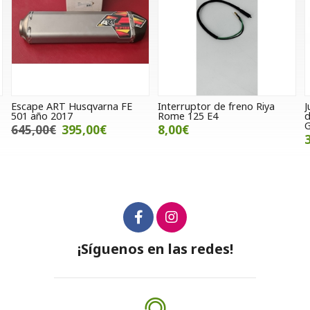
Interruptor de freno Riya
Junta tensor cadena
S
Rome 125 E4
distribución Hyosung Aquila
P
GV y GT 650
8,00€
3,00€
¡Síguenos en las redes!