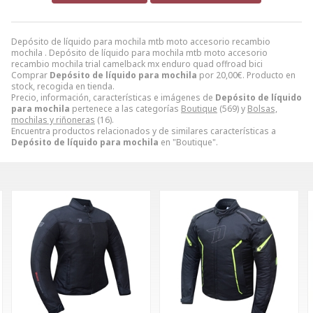
Depósito de líquido para mochila mtb moto accesorio recambio
mochila . Depósito de líquido para mochila mtb moto accesorio
recambio mochila trial camelback mx enduro quad offroad bici
Comprar
Depósito de líquido para mochila
por
20,00
€
. Producto en
stock, recogida en tienda.
Precio, información, características e imágenes de
Depósito de líquido
para mochila
pertenece a las categorías
Boutique
(569) y
Bolsas,
mochilas y riñoneras
(16).
Encuentra productos relacionados y de similares características a
Depósito de líquido para mochila
en "Boutique".