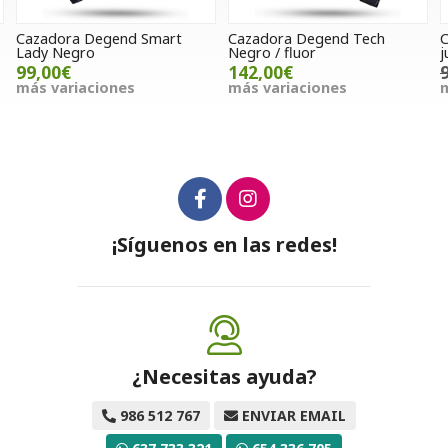
Cazadora Degend Tech
Cazadora Hebo Tech T7
Negro / fluor
junior
142,00€
90,00€
78,30€
más variaciones
más variaciones
¡Síguenos en las redes!
¿Necesitas ayuda?
986 512 767
ENVIAR EMAIL