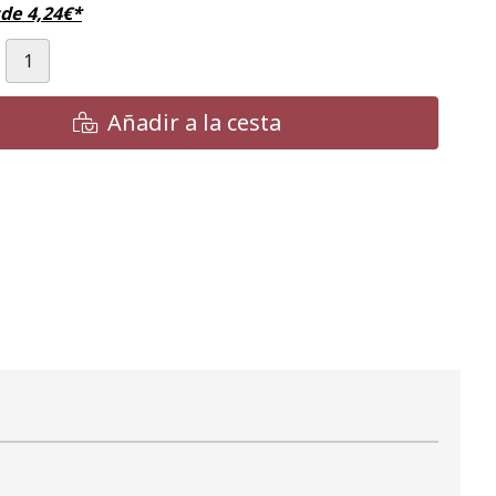
sde
4,24
€
*
Añadir a la cesta