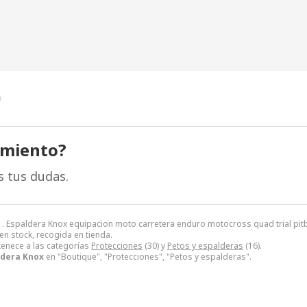
amiento?
s tus dudas.
. Espaldera Knox equipacion moto carretera enduro motocross quad trial pitbi
 en stock, recogida en tienda.
enece a las categorías
Protecciones
(30) y
Petos y espalderas
(16).
ldera Knox
en "Boutique", "Protecciones", "Petos y espalderas".