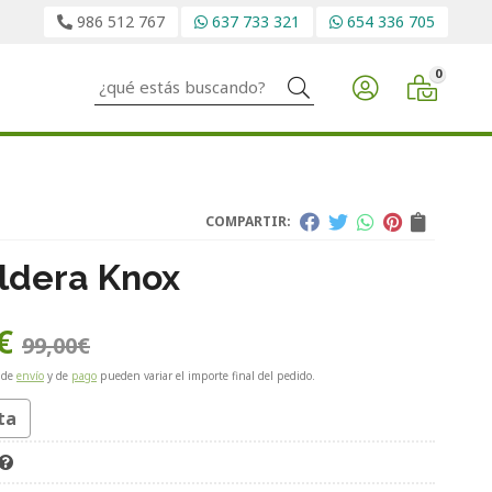
986 512 767
637 733 321
654 336 705
0
Buscar
COMPARTIR:
ldera Knox
€
99,00
€
 de
envío
y de
pago
pueden variar el importe final del pedido.
ta