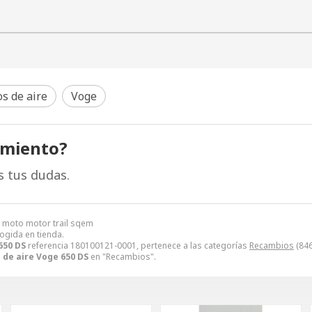
os de aire
Voge
amiento?
s tus dudas.
e moto motor trail sqem
cogida en tienda.
650 DS
referencia 180100121-0001, pertenece a las categorías
Recambios
(846
o de aire Voge 650 DS
en "Recambios".