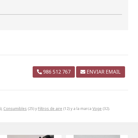
986 512 767
ENVIAR EMAIL
),
Consumibles
(25) y
Filtros de aire
(12) y a la marca
Voge
(32).