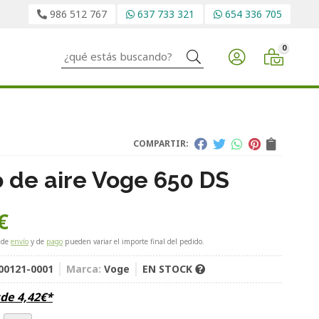
986 512 767
637 733 321
654 336 705
0
Buscar
COMPARTIR:
ro de aire Voge 650 DS
€
 de
envío
y de
pago
pueden variar el importe final del pedido.
00121-0001
Marca:
Voge
EN STOCK
sde
4,42
€
*