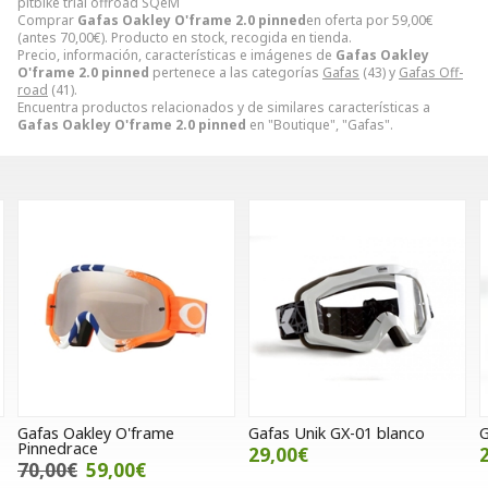
pitbike trial offroad SQeM
Comprar
Gafas Oakley O'frame 2.0 pinned
en oferta por
59,00
€
(antes
70,00
€
). Producto en stock, recogida en tienda.
Precio, información, características e imágenes de
Gafas Oakley
O'frame 2.0 pinned
pertenece a las categorías
Gafas
(43) y
Gafas Off-
road
(41).
Encuentra productos relacionados y de similares características a
Gafas Oakley O'frame 2.0 pinned
en "Boutique", "Gafas".
Gafas Oakley O'frame
Gafas Unik GX-01 blanco
G
Pinnedrace
29,00€
70,00€
59,00€