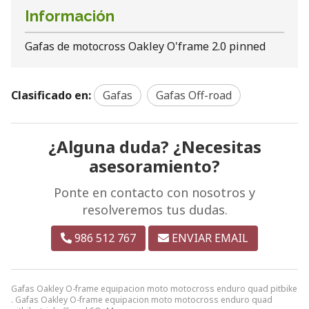
Información
Gafas de motocross Oakley O'frame 2.0 pinned
Clasificado en:
Gafas
Gafas Off-road
¿Alguna duda? ¿Necesitas
asesoramiento?
Ponte en contacto con nosotros y
resolveremos tus dudas.
986 512 767
ENVIAR EMAIL
Gafas Oakley O-frame equipacion moto motocross enduro quad pitbike
. Gafas Oakley O-frame equipacion moto motocross enduro quad