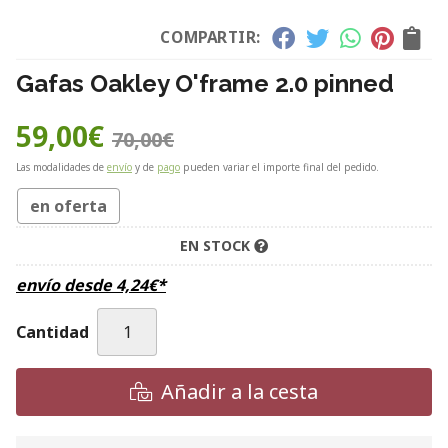
COMPARTIR:
Gafas Oakley O'frame 2.0 pinned
59,00
€
70,00
€
Las modalidades de
envío
y de
pago
pueden variar el importe final del pedido.
en oferta
EN STOCK
envío desde
4,24
€
*
Cantidad
Añadir a la cesta