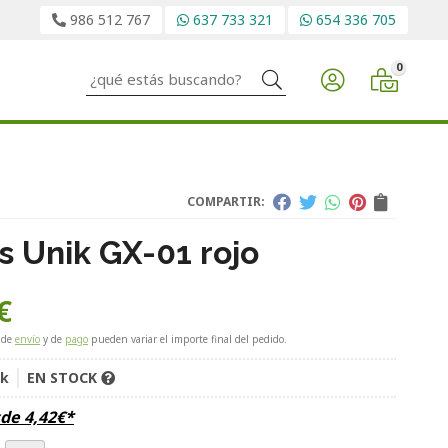
986 512 767
637 733 321
654 336 705
0
Buscar
COMPARTIR:
s Unik GX-01 rojo
€
 de
envío
y de
pago
pueden variar el importe final del pedido.
ik
EN STOCK
sde
4,42
€
*