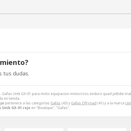
amiento?
s tus dudas.
. Gafas Unik GX-01 para moto equipacion motocross enduro quad pitbike tri
da en tienda.
ojo
pertenece a las categorías
Gafas
(43) y
Gafas Off-road
(41) y a la marca
Uni
 Unik GX-01 rojo
en "Boutique", "Gafas".