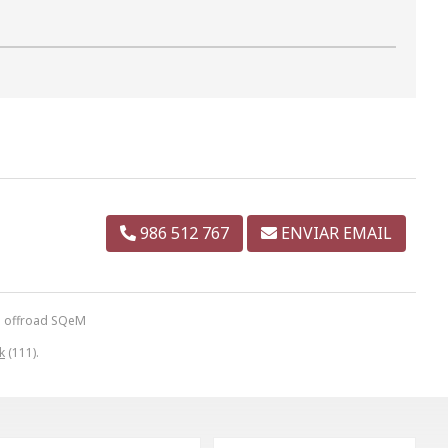
986 512 767
ENVIAR EMAIL
al offroad SQeM
k
(111).