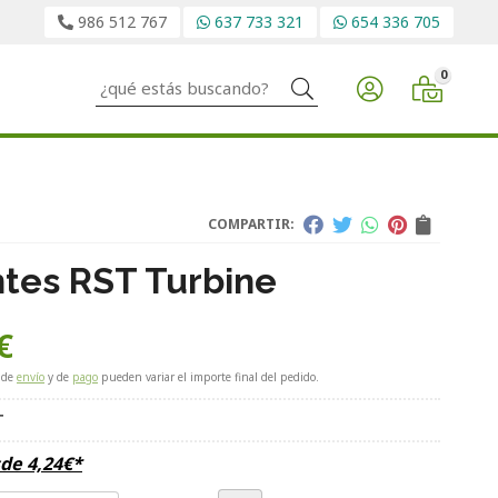
986 512 767
637 733 321
654 336 705
0
Buscar
COMPARTIR:
tes RST Turbine
€
 de
envío
y de
pago
pueden variar el importe final del pedido.
T
sde
4,24
€
*