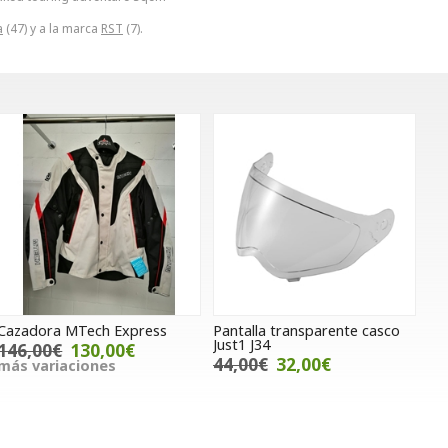
a
(47) y a la marca
RST
(7).
Cazadora MTech Express
Pantalla transparente casco
Just1 J34
146,00€
130,00€
44,00€
32,00€
más variaciones