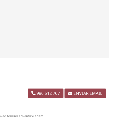
986 512 767
ENVIAR EMAIL
naked touring adventure sqem