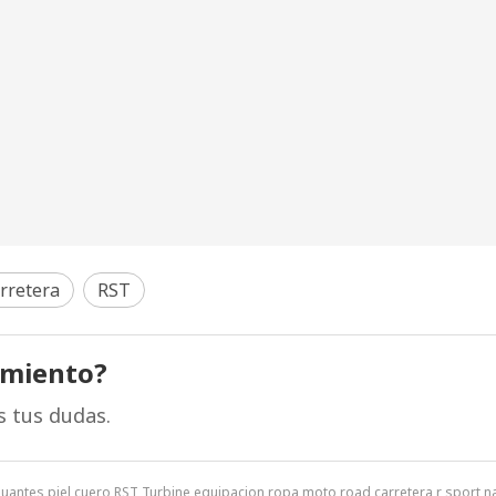
rretera
RST
amiento?
s tus dudas.
Guantes piel cuero RST Turbine equipacion ropa moto road carretera r sport 