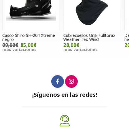
Cubrecuellos Unik Fulltorax
Depósito de líquido para
G
Weather Tex Wind
mochila
28,00€
20,00€
m
más variaciones
¡Síguenos en las redes!