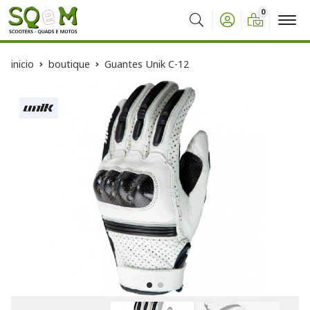
0
Buscar
inicio
boutique
Guantes Unik C-12