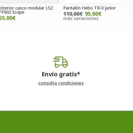
Interior casco modular LS2
Pantalón Hebo TR-X junior
FF902 Scope
110,00€
95,00€
55,00€
más variaciones
Envío gratis*
consulta condiciones