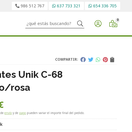
986 512 767
637 733 321
654 336 705
0
Buscar
COMPARTIR:
tes Unik C-68
o/rosa
€
 de
envío
y de
pago
pueden variar el importe final del pedido.
ik