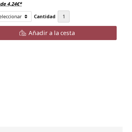
sde
4,24
€
*
Cantidad
Añadir a la cesta