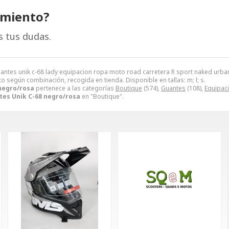
amiento?
s tus dudas.
uantes unik c-68 lady equipacion ropa moto road carretera R sport naked urb
to según combinación, recogida en tienda. Disponible en tallas: m; l; s.
negro/rosa
pertenece a las categorías
Boutique
(574),
Guantes
(108),
Equipac
tes Unik C-68 negro/rosa
en "Boutique".