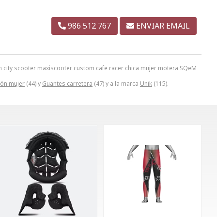
986 512 767
ENVIAR EMAIL
an city scooter maxiscooter custom cafe racer chica mujer motera SQeM
ión mujer
(44) y
Guantes carretera
(47) y a la marca
Unik
(115).