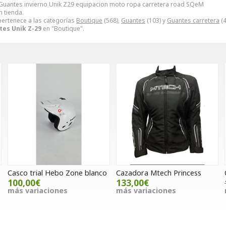
 Guantes invierno Unik Z29 equipacion moto ropa carretera road SQeM
n tienda.
ertenece a las categorías
Boutique
(568),
Guantes
(103) y
Guantes carretera
(4
tes Unik Z-29
en "Boutique".
Casco trial Hebo Zone blanco
Cazadora Mtech Princess
100,00€
133,00€
más variaciones
más variaciones