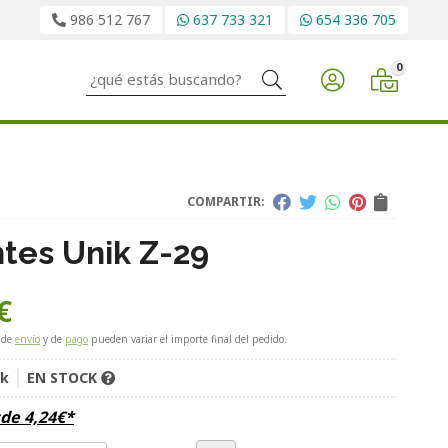
986 512 767
637 733 321
654 336 705
0
Buscar
COMPARTIR:
tes Unik Z-29
€
 de
envío
y de
pago
pueden variar el importe final del pedido.
ik
EN STOCK
sde
4,24
€
*