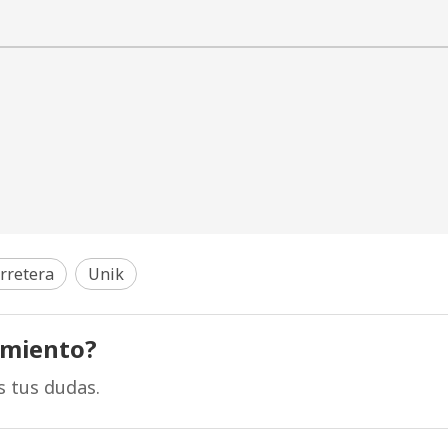
rretera
Unik
amiento?
s tus dudas.