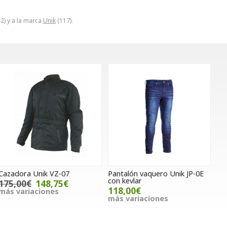
2) y a la marca
Unik
(117).
Cazadora Unik VZ-07
Pantalón vaquero Unik JP-0E
con kevlar
175,00€
148,75€
118,00€
más variaciones
más variaciones