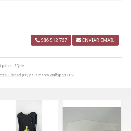
986 512 767
ENVIAR EMAIL
d pitbike SQeM
ntes Offroad
(66) y a la marca
Wulfsport
(16).