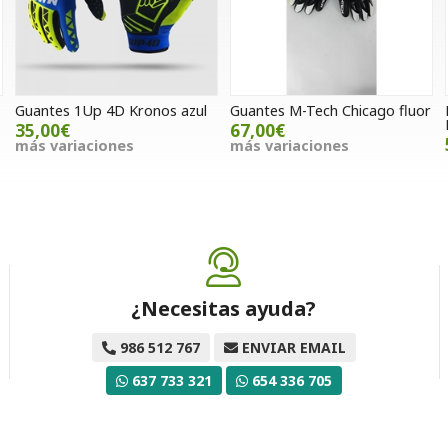
Guantes 1Up 4D Kronos azul
Guantes M-Tech Chicago fluor
35,00€
67,00€
más variaciones
más variaciones
¿Necesitas ayuda?
986 512 767
ENVIAR EMAIL
637 733 321
654 336 705