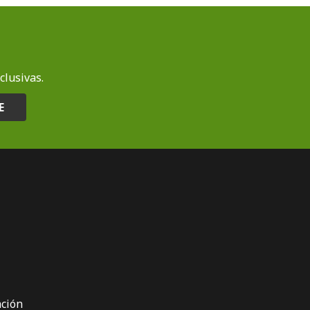
clusivas.
E
ción