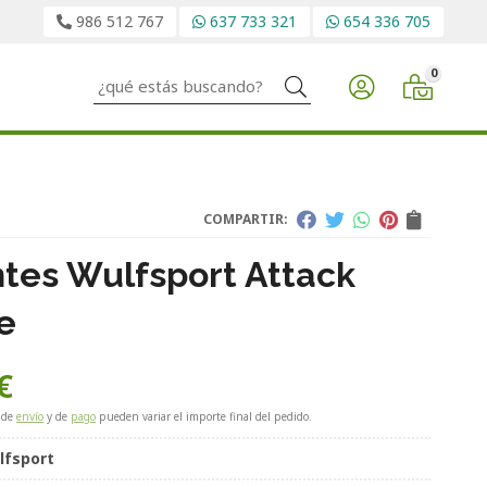
986 512 767
637 733 321
654 336 705
0
Buscar
COMPARTIR:
tes Wulfsport Attack
e
€
 de
envío
y de
pago
pueden variar el importe final del pedido.
lfsport