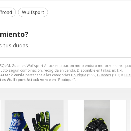
froad
Wulfsport
amiento?
s tus dudas.
 SQeM. Guantes Wulfsport Attack equipacion moto enduro motocross mx qua
ducto según combinación, recogida en tienda. Disponible en tallas: m; l; xl.
 Attack verde
pertenece a las categorías
Boutique
(568),
Guantes
(103) y
Gua
tes Wulfsport Attack verde
en "Boutique".