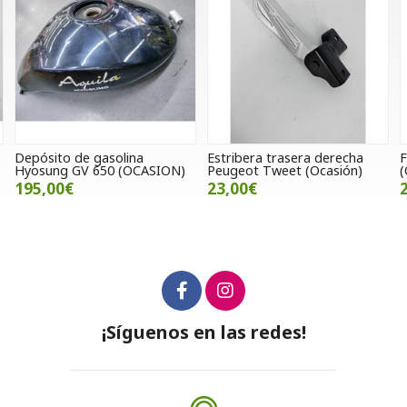
 de gasolina
Estribera trasera derecha
Faro Super
 GV 650 (OCASION)
Peugeot Tweet (Ocasión)
(Ocasión)
€
23,00€
240,00€
¡Síguenos en las redes!