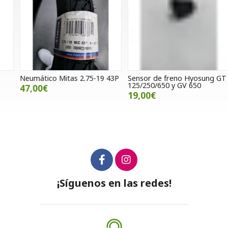
Neumático Mitas 2.75-19 43P
Sensor de freno Hyosung GT
S
125/250/650 y GV 650
(
47,00€
19,00€
¡Síguenos en las redes!