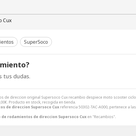
o Cux
ientos
SuperSoco
amiento?
s tus dudas.
os de direccion original Supersoco Cux recambio despiece moto scooter cic
,00
€
. Producto en stock, recogida en tienda.
os de direccion Supersoco Cux
referencia 50302-TAC-A000, pertenece a la
 de rodamientos de direccion Supersoco Cux
en "Recambios".