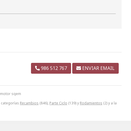
986 512 767
ENVIAR EMAIL
lomotor sqem
s categorías
Recambios
(846),
Parte Ciclo
(139) y
Rodamientos
(2) y a la