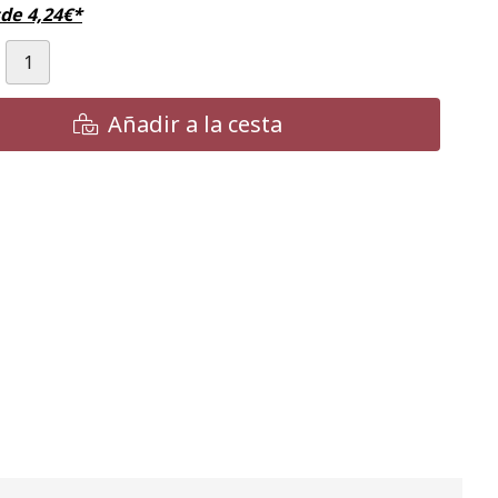
sde
4,24
€
*
Añadir a la cesta