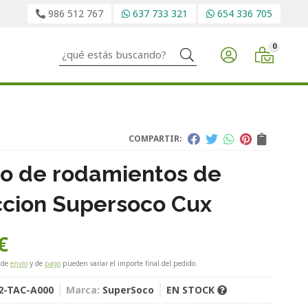
986 512 767
637 733 321
654 336 705
0
Buscar
COMPARTIR:
o de rodamientos de
ccion Supersoco Cux
€
 de
envío
y de
pago
pueden variar el importe final del pedido.
2-TAC-A000
Marca:
SuperSoco
EN STOCK