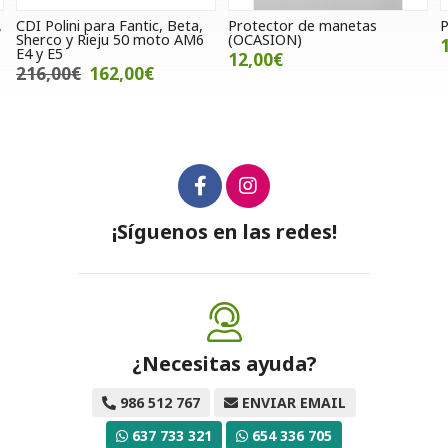
,
Protector de manetas
Puños Progrip amarillo
6
(OCASION)
10,00€
12,00€
¡Síguenos en las redes!
¿Necesitas ayuda?
986 512 767
ENVIAR EMAIL
637 733 321
654 336 705