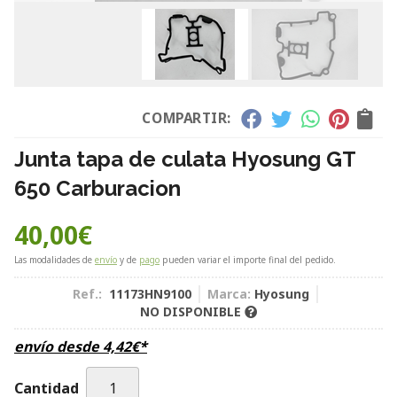
COMPARTIR:
Junta tapa de culata Hyosung GT
650 Carburacion
40,00
€
Las modalidades de
envío
y de
pago
pueden variar el importe final del pedido.
Ref.:
11173HN9100
Marca:
Hyosung
NO DISPONIBLE
envío desde
4,42
€
*
Cantidad