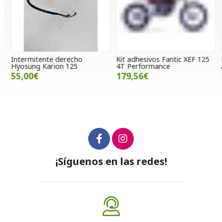
Intermitente derecho
Kit adhesivos Fantic XEF 125
P
Hyosung Karion 125
4T Performance
/
55,00€
179,56€
¡Síguenos en las redes!