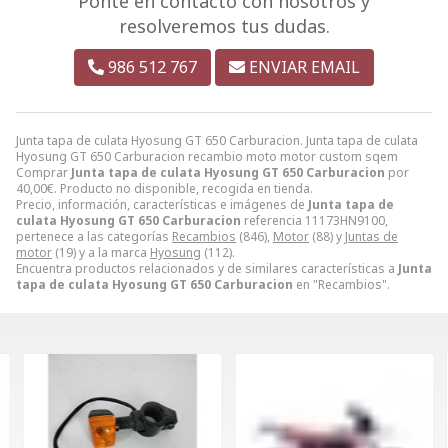
Ponte en contacto con nosotros y
resolveremos tus dudas.
986 512 767
ENVIAR EMAIL
Junta tapa de culata Hyosung GT 650 Carburacion. Junta tapa de culata
Hyosung GT 650 Carburacion recambio moto motor custom sqem
Comprar
Junta tapa de culata Hyosung GT 650 Carburacion
por
40,00
€
. Producto no disponible, recogida en tienda.
Precio, información, características e imágenes de
Junta tapa de
culata Hyosung GT 650 Carburacion
referencia 11173HN9100,
pertenece a las categorías
Recambios
(846),
Motor
(88) y
Juntas de
motor
(19) y a la marca
Hyosung
(112).
Encuentra productos relacionados y de similares características a
Junta
tapa de culata Hyosung GT 650 Carburacion
en "Recambios".