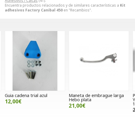
Adhesivos / Calcas
(41).
Encuentra productos relacionados y de similares características a
Kit
adhesivos Factory Canibal 450
en "Recambios".
Maneta de embrague larga
Pistón completo Wiseco
Hebo plata
Yamaha YZ490 y WR500
1.50MM
21,00€
256,01€
190,00€