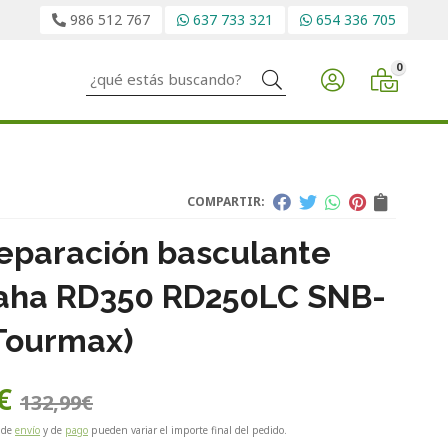
986 512 767
637 733 321
654 336 705
0
Buscar
COMPARTIR:
Reparación basculante
ha RD350 RD250LC SNB-
Tourmax)
€
132,99
€
 de
envío
y de
pago
pueden variar el importe final del pedido.