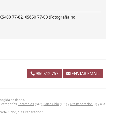
S400 77-82, XS650 77-83 (Fotografia no
986 512 767
ENVIAR EMAIL
ecogida en tienda.
s categorías
Recambios
(846),
Parte Ciclo
(139) y
Kits Reparacion
(3) y a la
arte Ciclo", "Kits Reparacion".