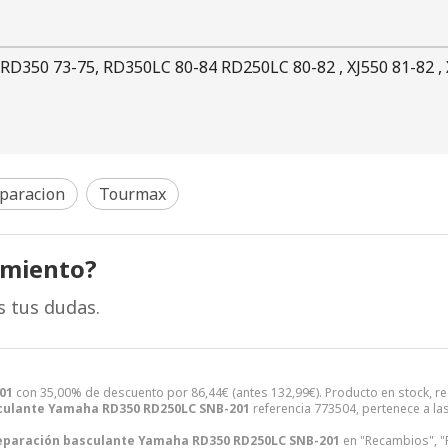
D350 73-75, RD350LC 80-84 RD250LC 80-82 , XJ550 81-82 , X
eparacion
Tourmax
amiento?
s tus dudas.
01
con 35,00% de descuento por
86,44
€
(antes
132,99
€
). Producto en stock, r
sculante Yamaha RD350 RD250LC SNB-201
referencia 773504, pertenece a la
Reparación basculante Yamaha RD350 RD250LC SNB-201
en "Recambios", "P