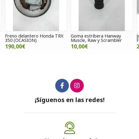
RX
Goma estribera Hanway
Junta de cilindro Hanway
Muscle, Raw y Scrambler
Furious 125
10,00€
21,85€
¡Síguenos en las redes!