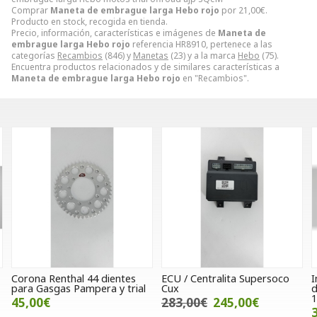
Comprar
Maneta de embrague larga Hebo rojo
por
21,00
€
.
Producto en stock, recogida en tienda.
Precio, información, características e imágenes de
Maneta de
embrague larga Hebo rojo
referencia HR8910, pertenece a las
categorías
Recambios
(846) y
Manetas
(23) y a la marca
Hebo
(75).
Encuentra productos relacionados y de similares características a
Maneta de embrague larga Hebo rojo
en "Recambios".
ECU / Centralita Supersoco
Intermitente delantero
Cux
derecho Peugeot Vivacity 50 /
125 (Ocasion)
283,00€
245,00€
35,00€