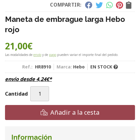
COMPARTIR:
Maneta de embrague larga Hebo
rojo
21,00
€
Las modalidades de
envío
y de
pago
pueden variar el importe final del pedido.
Ref.:
HR8910
Marca:
Hebo
EN STOCK
envío desde
4,24
€
*
Cantidad
Añadir a la cesta
Información