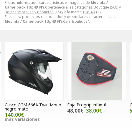
Precio, información, características e imágenes de
Mochila /
Camelback 1Up4D NYX
pertenece a las categorías
Boutique
(568) y
Bolsas, mochilas y riñoneras
(15) y a la marca
1Up 4D
(17).
Encuentra productos relacionados y de similares características a
Mochila / Camelback 1Up4D NYX
en "Boutique".
o
Faja Progrip infantil
Gafas 100% Accuri
48,00€
38,00€
51,00€