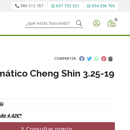
986 512 767
637 733 321
654 336 705
0
Buscar
COMPARTIR:
ático Cheng Shin 3.25-19
sde
4,42
€
*
Consultar precio