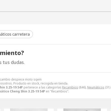
ticos carretera
amiento?
s tus dudas.
 recambio despiece moto sqem
nosotros. Producto en stock, recogida en tienda.
in 3.25-19 54P
pertenece a las categorías
Recambios
(846),
Neumáticos
(31)
tico Cheng Shin 3.25-19 54P
en "Recambios".