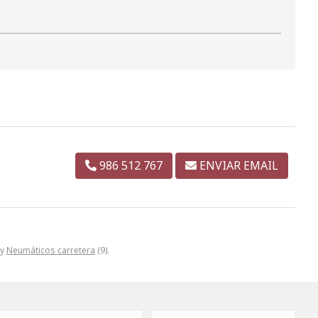
986 512 767
ENVIAR EMAIL
 y
Neumáticos carretera
(9).