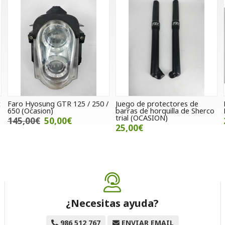
t
Faro Hyosung GTR 125 / 250 /
Juego de protectores de
650 (Ocasion)
barras de horquilla de Sherco
trial (OCASION)
145,00€
50,00€
25,00€
¿Necesitas ayuda?
986 512 767
ENVIAR EMAIL